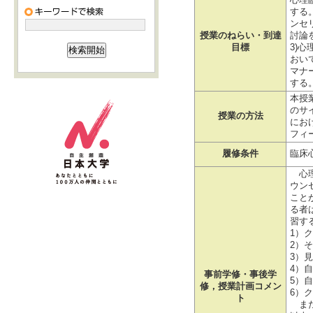
心理
する
ンセ
授業のねらい・到達
討論
目標
3)
おい
マナ
する
本授
のサ
授業の方法
にお
フィ
履修条件
臨床
心理
ウン
こと
る者
習す
1）
2）
3）
4）
事前学修・事後学
5）
修，授業計画コメン
6）
ト
また