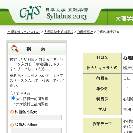
文理学部シラバスTOP
>
大学院博士前期課程
>
心理学専攻
> 心理臨床実践５
心理
科目名
検索したい科目／教員名／キーワ
ードを入力し「検索開始｣ボタン
旧カリキュラム名
臨床
をクリックしてください。
※教員名では姓と名の間に１文字
教員名
田口
スペースを入れて、検索してくだ
さい。
単位数
1
文理学部
大学院博士前期課程
科目群
心理
大学院博士後期課程
学期
前期
心理
授業テーマ
身に