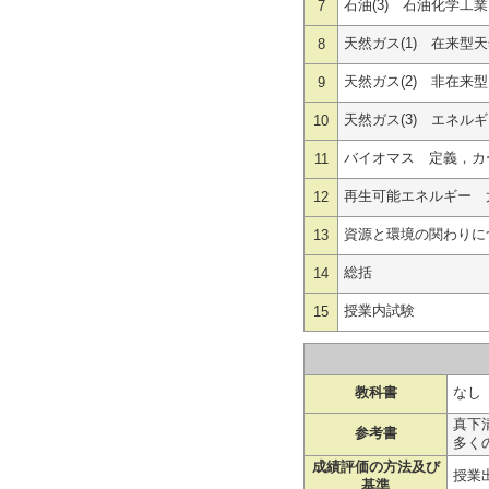
石油(3) 石油化学工
7
天然ガス(1) 在来型
8
天然ガス(2) 非在来
9
天然ガス(3) エネル
10
バイオマス 定義，カ
11
再生可能エネルギー 
12
資源と環境の関わりに
13
総括
14
授業内試験
15
教科書
なし
真下
参考書
多く
成績評価の方法及び
授業
基準