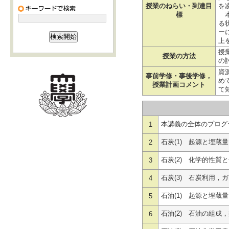
授業のねらい・到達目
を
標
本
る
ー
上
授
授業の方法
の
資
事前学修・事後学修，
め
授業計画コメント
て
本講義の全体のプログ
1
石炭(1) 起源と埋蔵
2
石炭(2) 化学的性質
3
石炭(3) 石炭利用
4
石油(1) 起源と埋
5
石油(2) 石油の組成
6