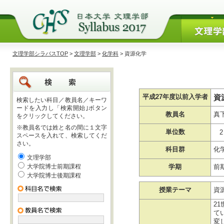
文理学部シラバスTOP
>
文理学部
>
化学科
> 資源化学
資
平成27年度以前入学者
検索したい科目／教員名／キーワ
ードを入力し「検索開始｣ボタン
教員名
真
をクリックしてください。
※教員名では姓と名の間に１文字
単位数
2
スペースを入れて、検索してくだ
さい。
科目群
化
文理学部
大学院博士前期課程
学期
前
大学院博士後期課程
授業テーマ
資
2
て
変