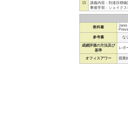
15
講義内容：到達目標確
事後学習：シェイクス
Janis
教科書
Press
参考書
な
成績評価の方法及び
レポー
基準
オフィスアワー
授業