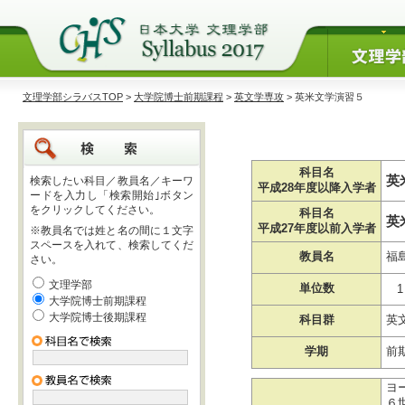
文理学部シラバスTOP
>
大学院博士前期課程
>
英文学専攻
> 英米文学演習５
科目名
英
検索したい科目／教員名／キーワ
平成28年度以降入学者
ードを入力し「検索開始｣ボタン
をクリックしてください。
科目名
英
平成27年度以前入学者
※教員名では姓と名の間に１文字
スペースを入れて、検索してくだ
教員名
福
さい。
文理学部
単位数
1
大学院博士前期課程
大学院博士後期課程
科目群
英
学期
前
ヨ
６