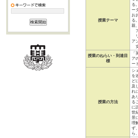
る
ー
お
授業テーマ
る
親
ア
リ
ア
女
「
授業のねらい・到達目
ア
標
ー
シ
を
ど
及
れ
あ
授業の方法
る
に
世
景
理
ず
ら