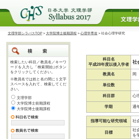
文理学部シラバスTOP
>
大学院博士後期課程
>
心理学専攻
> 社会心理学研究
科目名
社
検索したい科目／教員名／キーワ
平成28年度以後入学者
ードを入力し「検索開始｣ボタン
をクリックしてください。
教員名
岡
※教員名では姓と名の間に１文字
スペースを入れて、検索してくだ
単位数
さい。
科目群
心
文理学部
大学院博士前期課程
学期
通
大学院博士後期課程
指導可能な研究領域
社
社
目標
を