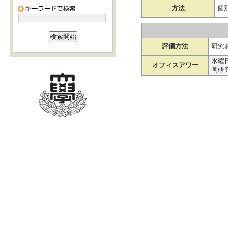
方法
個
評価方法
研究
水曜日1
オフィスアワー
岡研