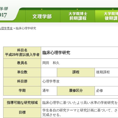
心理学専攻
> 臨床心理学研究
科目名
臨床心理学研究
平成28年度以後入学者
教員名
岡田 和久
単位数
課程
後期課程
科目群
心理学専攻
学期
通年
履修区分
必修
指導可能な研究領域
臨床心理学に基づいたより高い水準の学術研究を
学生各自の研究テーマと研究計画に基づいて、さ
目標
完成させる。