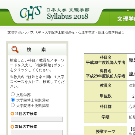
文理学部シラバスTOP
>
大学院博士前期課程
>
心理学専攻
> 臨床心理学特論１
科目名
臨
検索したい科目／教員名／キーワ
平成30年度以降入学者
ードを入力し「検索開始｣ボタン
をクリックしてください。
科目名
臨
平成29年度以前入学者
※教員名では姓と名の間に１文字
スペースを入れて、検索してくだ
教員名
津
さい。
文理学部
単位数
2
大学院博士前期課程
大学院博士後期課程
科目群
心
学期
前
【
授業テーマ
臨