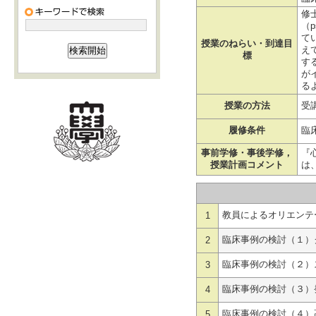
修士
（
て
授業のねらい・到達目
え
標
す
が
る
授業の方法
受
履修条件
臨
事前学修・事後学修，
『
授業計画コメント
は
教員によるオリエンテ
1
臨床事例の検討（１）
2
臨床事例の検討（２）
3
臨床事例の検討（３）
4
臨床事例の検討（４）
5