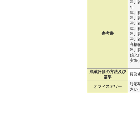
津川
年
津川
津川
津川
津川
参考書
津川
津川
髙橋
津川
鶴光
実際』
成績評価の方法及び
授業
基準
対応
オフィスアワー
さい