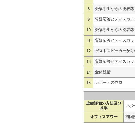
受講学生からの発表②
8
質疑応答とディスカッ
9
受講学生からの発表③
10
質疑応答とディスカッ
11
ゲストスピーカーから
12
質疑応答とディスカッ
13
全体総括
14
レポートの作成
15
成績評価の方法及び
レポー
基準
オフィスアワー
初回