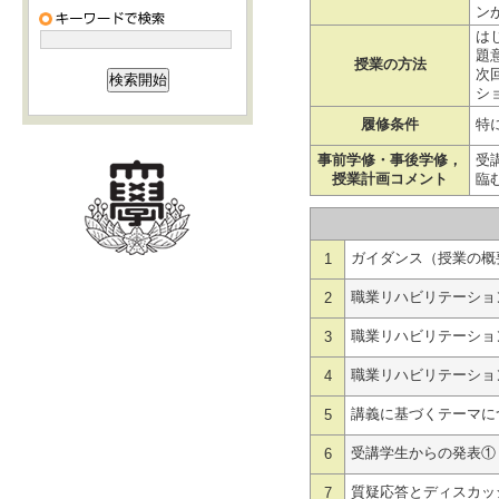
ン
は
題
授業の方法
次
シ
履修条件
特
事前学修・事後学修，
受
授業計画コメント
臨
ガイダンス（授業の概
1
職業リハビリテーショ
2
職業リハビリテーショ
3
職業リハビリテーショ
4
講義に基づくテーマに
5
受講学生からの発表①
6
質疑応答とディスカッ
7