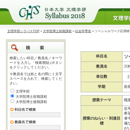
文理学部シラバスTOP
>
大学院博士前期課程
>
社会学専攻
> ソーシャルワーク応用研
ソ
科目名
検索したい科目／教員名／キーワ
ードを入力し「検索開始｣ボタン
教員名
川
をクリックしてください。
※教員名では姓と名の間に１文字
単位数
2
スペースを入れて、検索してくだ
さい。
学期
前
文理学部
大学院博士前期課程
授業テーマ
職
大学院博士後期課程
近
希
授業のねらい・到達目
者
標
儀
が