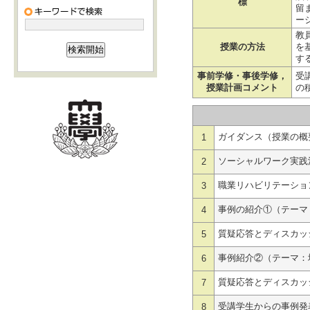
標
留
ー
教
授業の方法
を
す
事前学修・事後学修，
受
授業計画コメント
の
ガイダンス（授業の概
1
ソーシャルワーク実践
2
職業リハビリテーショ
3
事例の紹介①（テーマ
4
質疑応答とディスカッ
5
事例紹介②（テーマ：
6
質疑応答とディスカッ
7
受講学生からの事例発
8