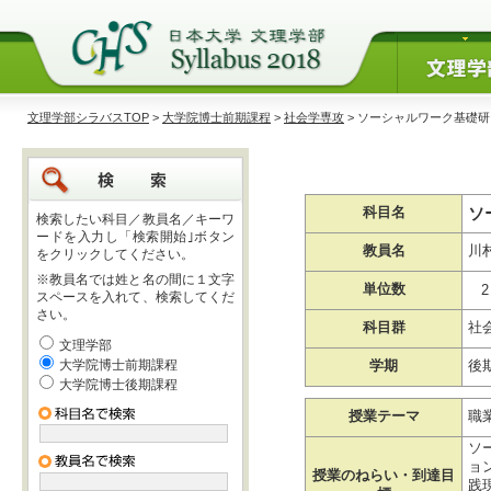
文理学部シラバスTOP
>
大学院博士前期課程
>
社会学専攻
> ソーシャルワーク基礎
ソ
科目名
検索したい科目／教員名／キーワ
ードを入力し「検索開始｣ボタン
教員名
川
をクリックしてください。
※教員名では姓と名の間に１文字
単位数
2
スペースを入れて、検索してくだ
さい。
科目群
社
文理学部
大学院博士前期課程
学期
後
大学院博士後期課程
授業テーマ
職
ソ
ョ
授業のねらい・到達目
践