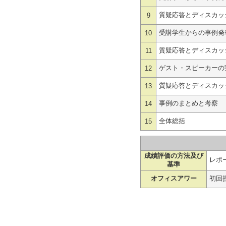
質疑応答とディスカッ
9
受講学生からの事例発
10
質疑応答とディスカッ
11
ゲスト・スピーカーの
12
質疑応答とディスカッ
13
事例のまとめと考察
14
全体総括
15
成績評価の方法及び
レポー
基準
オフィスアワー
初回