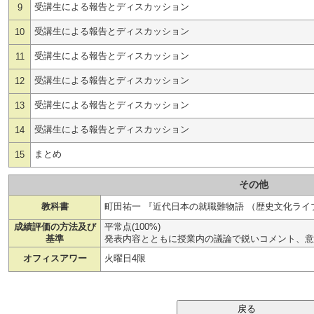
受講生による報告とディスカッション
9
受講生による報告とディスカッション
10
受講生による報告とディスカッション
11
受講生による報告とディスカッション
12
受講生による報告とディスカッション
13
受講生による報告とディスカッション
14
まとめ
15
その他
教科書
町田祐一 『近代日本の就職難物語 （歴史文化ライブラ
成績評価の方法及び
平常点(100%)
基準
発表内容とともに授業内の議論で鋭いコメント、意
オフィスアワー
火曜日4限