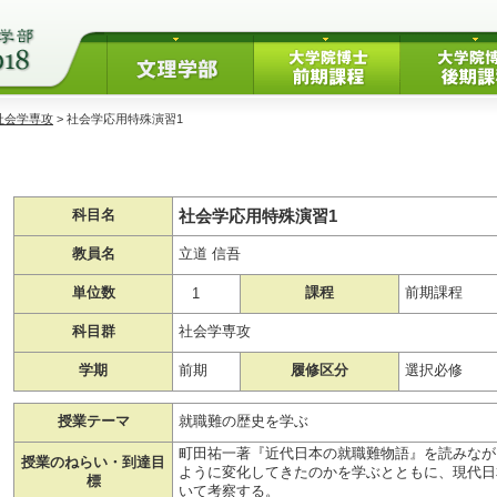
社会学専攻
> 社会学応用特殊演習1
社会学応用特殊演習1
科目名
教員名
立道 信吾
単位数
課程
前期課程
1
科目群
社会学専攻
学期
前期
履修区分
選択必修
授業テーマ
就職難の歴史を学ぶ
町田祐一著『近代日本の就職難物語』を読みなが
授業のねらい・到達目
ように変化してきたのかを学ぶとともに、現代日
標
いて考察する。