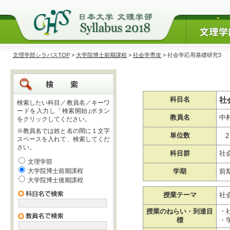
文理学部シラバスTOP
>
大学院博士前期課程
>
社会学専攻
> 社会学応用基礎研究3
社
科目名
検索したい科目／教員名／キーワ
ードを入力し「検索開始｣ボタン
教員名
中
をクリックしてください。
※教員名では姓と名の間に１文字
単位数
2
スペースを入れて、検索してくだ
さい。
科目群
社
文理学部
大学院博士前期課程
学期
前
大学院博士後期課程
授業テーマ
社
授業のねらい・到達目
・
標
・