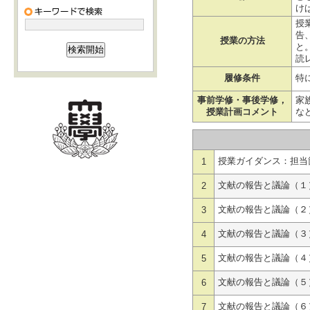
け
授
告
授業の方法
と
読
履修条件
特
事前学修・事後学修，
家
授業計画コメント
な
授業ガイダンス：担当
1
文献の報告と議論（１
2
文献の報告と議論（２
3
文献の報告と議論（３
4
文献の報告と議論（４
5
文献の報告と議論（５
6
文献の報告と議論（６
7