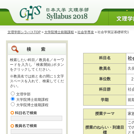
文理学部シラバスTOP
>
大学院博士前期課程
>
社会学専攻
> 社会学実証基礎研究1
社
科目名
検索したい科目／教員名／キーワ
ードを入力し「検索開始｣ボタン
教員名
久
をクリックしてください。
※教員名では姓と名の間に１文字
単位数
2
スペースを入れて、検索してくだ
さい。
科目群
社
文理学部
大学院博士前期課程
学期
前
大学院博士後期課程
授業テーマ
家
こ
授業のねらい・到達目
で
標
と