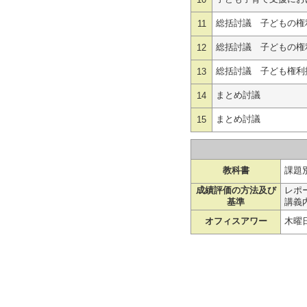
10
総括討議 子どもの権
11
総括討議 子どもの権
12
総括討議 子ども権利
13
まとめ討議
14
まとめ討議
15
教科書
課題
成績評価の方法及び
レポー
基準
講義
オフィスアワー
木曜