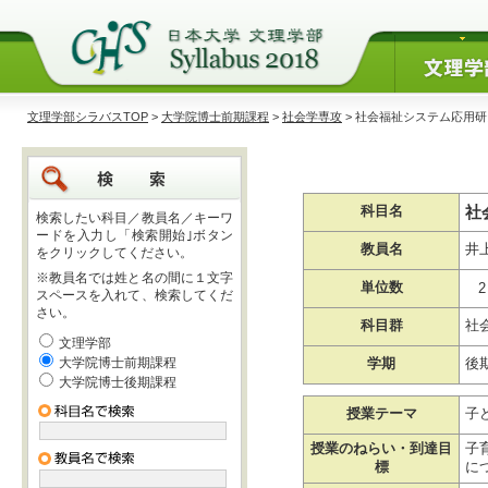
文理学部シラバスTOP
>
大学院博士前期課程
>
社会学専攻
> 社会福祉システム応用研
社
科目名
検索したい科目／教員名／キーワ
ードを入力し「検索開始｣ボタン
教員名
井
をクリックしてください。
※教員名では姓と名の間に１文字
単位数
2
スペースを入れて、検索してくだ
さい。
科目群
社
文理学部
大学院博士前期課程
学期
後
大学院博士後期課程
授業テーマ
子
授業のねらい・到達目
子
標
に