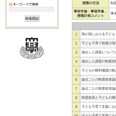
授業の方法
制
事前学修・事後学修，
事
授業計画コメント
我が国における子ども
1
子ども子育て制度の現
2
抽出した課題について
3
抽出した課題の制度的
4
子どもの権利擁護の観
5
論点ごとの制度政策論
6
論点ごとの制度政策論
7
制度政策と子どもの権
8
子ども子育て支援にお
9
子ども子育て支援にお