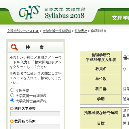
文理学部シラバスTOP
>
大学院博士後期課程
>
哲学専攻
> 倫理学研究
倫理学研究
倫
検索したい科目／教員名／キーワ
平成29年度入学者
ードを入力し「検索開始｣ボタン
をクリックしてください。
教員名
永
※教員名では姓と名の間に１文字
スペースを入れて、検索してくだ
単位数
さい。
科目群
哲
文理学部
大学院博士前期課程
学期
通
大学院博士後期課程
形
指導可能な研究領域
田
目標
博