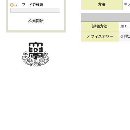
方法
主
評価方法
主と
オフィスアワー
金曜1