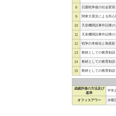
日露戦争後の社会変容
8
関東大震災による民心
9
天皇機関説事件以降の
10
天皇機関説事件以降の
11
戦争の本格化と御真影
12
教材としての教育勅語
13
教材としての教育勅語
14
教材としての教育勅語
15
成績評価の方法及び
平常点
基準
オフィスアワー
水曜