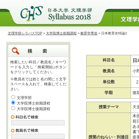
文理学部シラバスTOP
>
大学院博士前期課程
>
教育学専攻
> 日本教育史特論2
日
科目名
検索したい科目／教員名／キーワ
ードを入力し「検索開始｣ボタン
教員名
小
をクリックしてください。
※教員名では姓と名の間に１文字
単位数
2
スペースを入れて、検索してくだ
さい。
学期
後
文理学部
大学院博士前期課程
授業テーマ
天
大学院博士後期課程
本
前
あ
書
授業のねらい・到達目
産