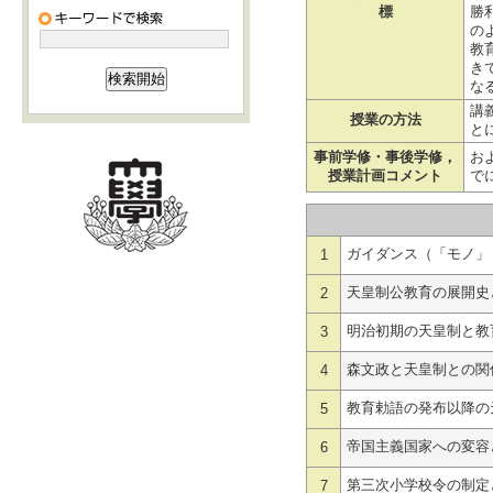
標
勝
の
教
き
な
講
授業の方法
と
事前学修・事後学修，
お
授業計画コメント
で
ガイダンス（「モノ」
1
天皇制公教育の展開史
2
明治初期の天皇制と教
3
森文政と天皇制との関
4
教育勅語の発布以降の
5
帝国主義国家への変容
6
第三次小学校令の制定
7