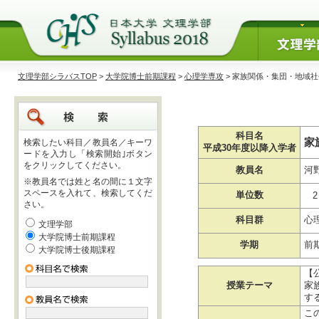
文理学部シラバスTOP
>
大学院博士前期課程
>
心理学専攻
> 家族関係・集団・地域
科目名
家
検索したい科目／教員名／キーワ
平成30年度以降入学者
ードを入力し「検索開始｣ボタン
をクリックしてください。
教員名
河
※教員名では姓と名の間に１文字
スペースを入れて、検索してくだ
単位数
2
さい。
科目群
心
文理学部
大学院博士前期課程
学期
前
大学院博士後期課程
【
授業テーマ
家
す
こ