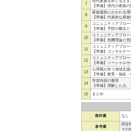
現代家族をめぐるさま
7
【準備】現代の家族の
家族援助にかかわる理
8
【準備】代表的な家族
コニュニティアプロー
9
【準備】予防の概念と
コミュニティアプロー
10
【準備】危機理論と危
コミュニティアプロー
11
【準備】コンサルテー
コミュニティアプロー
12
【準備】ソーシャルサ
心理職が担う地域支援
13
【準備】教育・福祉・
学習内容の整理
14
【準備】理解した点、
まとめ
15
教科書
なし
岡堂
参考書
その