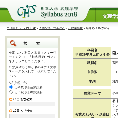
文理学部シラバスTOP
>
大学院博士前期課程
>
心理学専攻
> 臨床心理基礎実習
科目名
臨
検索したい科目／教員名／キーワ
平成29年度以前入学者
ードを入力し「検索開始｣ボタン
をクリックしてください。
教員名
菊
※教員名では姓と名の間に１文字
スペースを入れて、検索してくだ
単位数
1
さい。
学期
通
文理学部
大学院博士前期課程
大学院博士後期課程
授業テーマ
心
将
こ
に
授業のねらい・到達目
あ