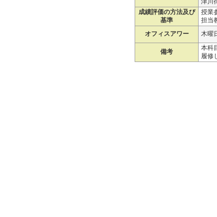
津川
成績評価の方法及び
授業参
基準
担当
オフィスアワー
木曜
本科
備考
履修