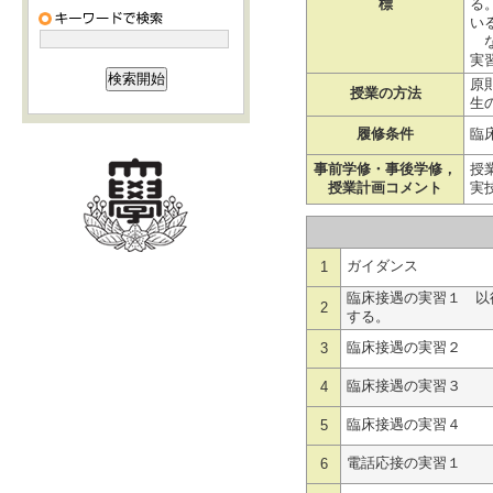
標
る
い
な
実
原
授業の方法
生
履修条件
臨
事前学修・事後学修，
授
授業計画コメント
実
ガイダンス
1
臨床接遇の実習１ 以
2
する。
臨床接遇の実習２
3
臨床接遇の実習３
4
臨床接遇の実習４
5
電話応接の実習１
6