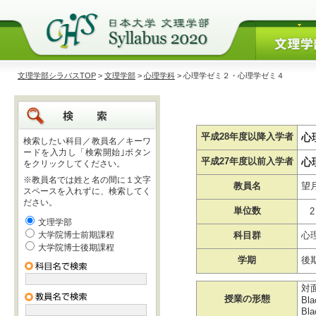
文理学部シラバスTOP
>
文理学部
>
心理学科
> 心理学ゼミ２・心理学ゼミ４
心
平成28年度以降入学者
検索したい科目／教員名／キーワ
ードを入力し「検索開始｣ボタン
心
平成27年度以前入学者
をクリックしてください。
※教員名では姓と名の間に１文字
教員名
望
スペースを入れずに、検索してく
ださい。
単位数
2
文理学部
大学院博士前期課程
科目群
心
大学院博士後期課程
学期
後
対
授業の形態
Bl
Bla