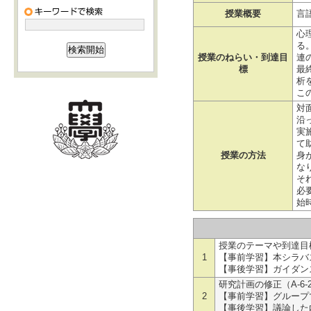
授業概要
言
心
る
授業のねらい・到達目
連
標
最
析
こ
対
沿
実
て
授業の方法
身
な
そ
必
始
授業のテーマや到達目標
1
【事前学習】本シラバ
【事後学習】ガイダン
研究計画の修正（A-6-2
2
【事前学習】グループ
【事後学習】議論した