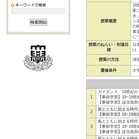
1
家
き
授業概要
ン
の
黄
に
授業のねらい・到達目
日
標
け
授業の方法
演
履修条件
大
ガイダンス、19世紀
1
【事前学習】18~19
【事後学習】該当箇所の
嵐とともに始まる時代
2
【事前学習】18~19
嵐とともに始まる時代
3
【事前学習】18~19
【事後学習】該当箇所の
嵐とともに始まる時代