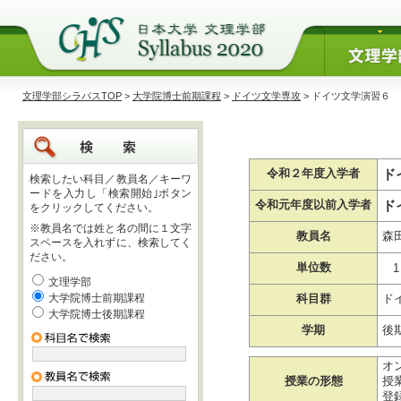
文理学部シラバスTOP
>
大学院博士前期課程
>
ドイツ文学専攻
> ドイツ文学演習６
ド
令和２年度入学者
検索したい科目／教員名／キーワ
ードを入力し「検索開始｣ボタン
ド
令和元年度以前入学者
をクリックしてください。
※教員名では姓と名の間に１文字
教員名
森
スペースを入れずに、検索してく
ださい。
単位数
1
文理学部
大学院博士前期課程
科目群
ド
大学院博士後期課程
学期
後
オ
授業の形態
授業
登