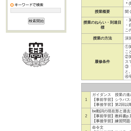
＊(
授業概要
聞
・
授業のねらい・到達目
・
標
こ
授業の方法
演
①
こ
②
履修条件
ス
③
と
④
ガイダンス 授業の進
1
【事前学習】シラバス
【事後学習】第2回以降
be動詞の現在形と過去
2
【事前学習】教科書p.
【事後学習】練習問題を
命令文