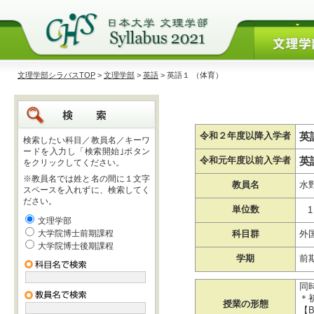
文理学部シラバスTOP
>
文理学部
>
英語
> 英語１ （体育）
英
令和２年度以降入学者
検索したい科目／教員名／キーワ
ードを入力し「検索開始｣ボタン
英
令和元年度以前入学者
をクリックしてください。
※教員名では姓と名の間に１文字
教員名
水
スペースを入れずに、検索してく
ださい。
単位数
1
文理学部
大学院博士前期課程
科目群
外
大学院博士後期課程
学期
前
同
＊
授業の形態
【B