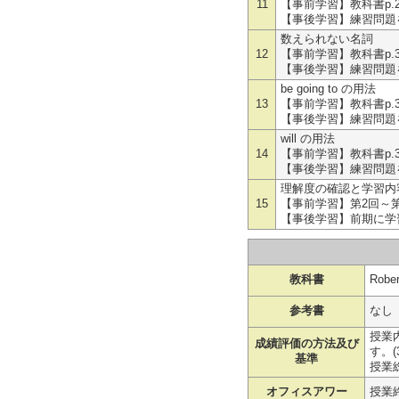
11
【事前学習】教科書p.2
【事後学習】練習問題を
数えられない名詞
12
【事前学習】教科書p.3
【事後学習】練習問題を
be going to の用法
13
【事前学習】教科書p.3
【事後学習】練習問題を
will の用法
14
【事前学習】教科書p.3
【事後学習】練習問題を
理解度の確認と学習内
15
【事前学習】第2回～第
【事後学習】前期に学習
教科書
Robe
参考書
なし
授業
成績評価の方法及び
す。(
基準
授業
オフィスアワー
授業