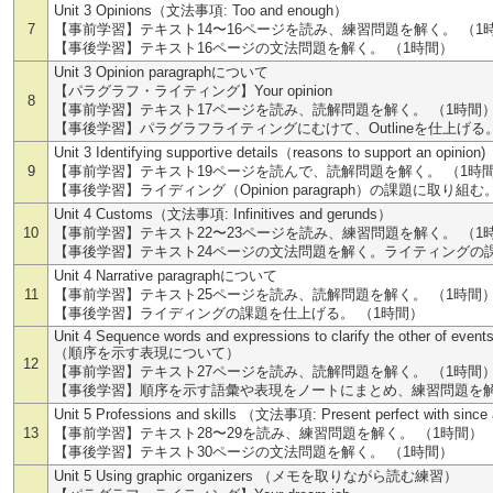
Unit 3 Opinions（文法事項: Too and enough）
7
【事前学習】テキスト14〜16ページを読み、練習問題を解く。 （1
【事後学習】テキスト16ページの文法問題を解く。 （1時間）
Unit 3 Opinion paragraphについて
【パラグラフ・ライティング】Your opinion
8
【事前学習】テキスト17ページを読み、読解問題を解く。 （1時間
【事後学習】パラグラフライティングにむけて、Outlineを仕上げる
Unit 3 Identifying supportive details（reasons to support an opinion)
9
【事前学習】テキスト19ページを読んで、読解問題を解く。 （1時
【事後学習】ライディング（Opinion paragraph）の課題に取り組む
Unit 4 Customs（文法事項: Infinitives and gerunds）
10
【事前学習】テキスト22〜23ページを読み、練習問題を解く。 （1
【事後学習】テキスト24ページの文法問題を解く。ライティングの課
Unit 4 Narrative paragraphについて
11
【事前学習】テキスト25ページを読み、読解問題を解く。 （1時間
【事後学習】ライディングの課題を仕上げる。 （1時間）
Unit 4 Sequence words and expressions to clarify the other of events
（順序を示す表現について）
12
【事前学習】テキスト27ページを読み、読解問題を解く。 （1時間
【事後学習】順序を示す語彙や表現をノートにまとめ、練習問題を解
Unit 5 Professions and skills （文法事項: Present perfect with since
13
【事前学習】テキスト28〜29を読み、練習問題を解く。 （1時間）
【事後学習】テキスト30ページの文法問題を解く。 （1時間）
Unit 5 Using graphic organizers （メモを取りながら読む練習）