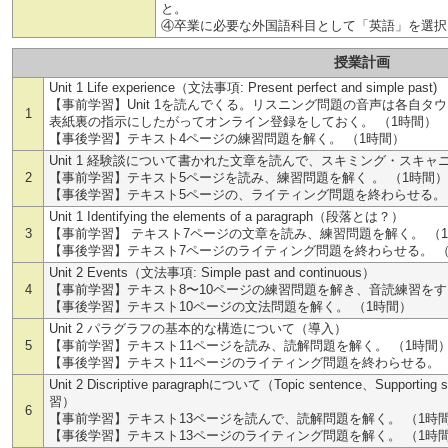
と。
④卒業に必要な外国語科目として「英語」を選択
授業計画
Unit 1 Life experience（文法事項: Present perfect and simple past)
【事前学習】Unit 1を読んでくる。リスニング問題の音声は各自
1
表紙裏の指示にしたがってオンライン登録をしておく。 （1時間）
【事後学習】テキスト4ページの練習問題を解く。 （1時間）
Unit 1 経験談について書かれた文章を読んで、スキミング・スキ
2
【事前学習】テキスト5ページを読み、練習問題を解く 。 （1時間）
【事後学習】テキスト5ページの、ライティング問題を終わらせる。 
Unit 1 Identifying the elements of a paragraph（段落とは？）
3
【事前学習】 テキスト7ページの文章を読み、練習問題を解く。 （
【事後学習】テキスト7ページのライティング問題を終わらせる。 （
Unit 2 Events（文法事項: Simple past and continuous）
4
【事前学習】テキスト8〜10ページの練習問題を解き、音読練習をす
【事後学習】テキスト10ページの文法問題を解く。 （1時間）
Unit 2 パラグラフの基本的な構造について（導入）
5
【事前学習】テキスト11ページを読み、読解問題を解く。 （1時間
【事後学習】テキスト11ページのライティング問題を終わらせる。 
Unit 2 Discriptive paragraphについて（Topic sentence、Supportin
習）
6
【事前学習】テキスト13ページを読んで、読解問題を解く。 （1時
【事後学習】テキスト13ページのライティング問題を解く。 （1時