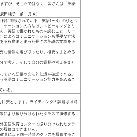
りますが、そちらではなく、皆さんは「英語
（体育）（廣田純子・前・月４）
目標に開設されている「英語1〜8」のひとつ
ニケーションの方法は、スピーキングとリ
ん。英語で書かれたものを読むこと（リー
）によるコミュニケーションも重要な方法
ある程度まとまった長さの英語の文章を正
要な情報を選び取ったり、概要をまとめる
分で考え、そして自分の意見や考えをまと
っている語彙や文法的知識を確認できる。
う英語コミュニケーション能力を高めるこ
している。
を目安とします。ライティングの課題は可能
果により振り分けられたクラスで履修する
外国語教育センターで振り分けられたクラ
の履修はできません。
一教員による同一時限のクラスを履修するこ