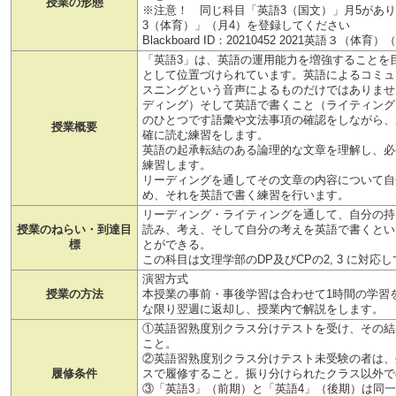
授業の形態
※注意！ 同じ科目「英語3（国文）」月5があ
3（体育）」（月4）を登録してください
Blackboard ID：20210452 2021英語３
「英語3」は、英語の運用能力を増強することを
として位置づけられています。英語によるコミュ
スニングという音声によるものだけではありませ
ディング）そして英語で書くこと（ライティング
のひとつです語彙や文法事項の確認をしながら、
授業概要
確に読む練習をします。
英語の起承転結のある論理的な文章を理解し、必
練習します。
リーディングを通してその文章の内容について自
め、それを英語で書く練習を行います。
リーディング・ライティングを通して、自分の持
授業のねらい・到達目
読み、考え、そして自分の考えを英語で書くとい
標
とができる。
この科目は文理学部のDP及びCPの2, 3 に対応
演習方式
授業の方法
本授業の事前・事後学習は合わせて1時間の学習
な限り翌週に返却し、授業内で解説をします。
①英語習熟度別クラス分けテストを受け、その結
こと。
②英語習熟度別クラス分けテスト未受験の者は、
履修条件
スで履修すること。振り分けられたクラス以外で
③「英語3」（前期）と「英語4」（後期）は同