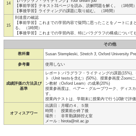
【パラグラフ・ライティング】Your dream job
14
【事前学習】テキスト31ページを読み、読解問題を解く。 （1時間
【事後学習】ライティングの課題に取り組む。 （1時間）
到達度の確認
【事前学習】これまでの学習内容で疑問に思ったことをノートにま
15
る。 （1時間）
【事後学習】これまでの学習内容、特にパラグラフの構成についても
その他
教科書
Susan Stempleski,
Stretch 3
, Oxford University Pre
参考書
使用しない
レポート:パラグラフ・ライティングの課題(15%)
ト（Unit testsを含む）(50%)、授業参画度:Z
成績評価の方法及び
ン教材（Oxford Learn）の成果(20%)
基準
授業参画度は、ペアー・グループワーク、ディスカ
す。
授業内テストは、学期末に授業内で行う試験で評価
出講日：月曜の４、５限
時間： 授業前か終了後
オフィスアワー
場所： 非常勤講師控え室
メール：hirota@nit.ac.jp