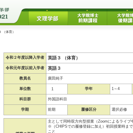
３ （体育）
英語３ （体育）
令和２年度以降入学者
英語３
令和元年度以前入学者
教員名
廣田純子
単位数
学年
1～4
1
科目群
外国語科目
学期
前期
履修区分
選択必修
主として同時双方向型授業（Zoomによるライブ
※（CHIPSでの履修登録に加え）初回授業時までに
こと