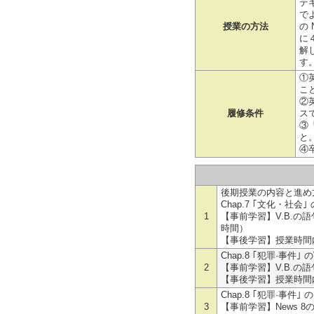
テキ
で
授業の方法
の 
に４
解
す
①
こ
②
履修条件
ス
③
と
④
後期授業の内容と進め
Chap.7 ｢文化・社会｣ の
1
【事前学習】V.B.の語
時間）
【事後学習】授業時間
Chap.8 ｢犯罪·事件｣ のV
2
【事前学習】V.B.の語
【事後学習】授業時間
Chap.8 ｢犯罪·事件｣ のE
3
【事前学習】News 8