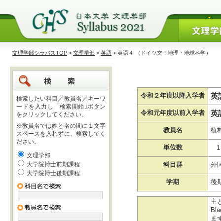
文理学部シラバスTOP
>
文理学部
>
英語
> 英語４ （ドイツ文・地理・地球科学）
英
令和２年度以降入学者
検索したい科目／教員名／キーワ
ードを入力し「検索開始｣ボタン
英
令和元年度以前入学者
をクリックしてください。
※教員名では姓と名の間に１文字
教員名
植
スペースを入れずに、検索してく
ださい。
単位数
1
文理学部
大学院博士前期課程
科目群
外
大学院博士後期課程
学期
後
主と
Bl
ま