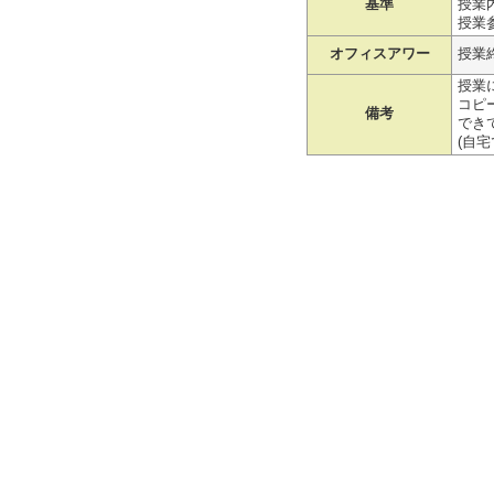
基準
授業
授業
オフィスアワー
授業
授業
コピ
備考
でき
(自