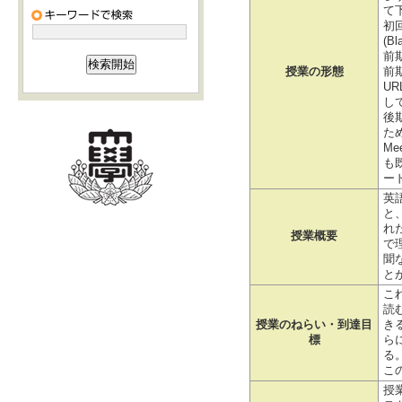
て
初
(
前
授業の形態
前
U
し
後
た
M
も
ー
英
と
れ
授業概要
で
聞
と
こ
読
授業のねらい・到達目
き
標
ら
る
こ
授