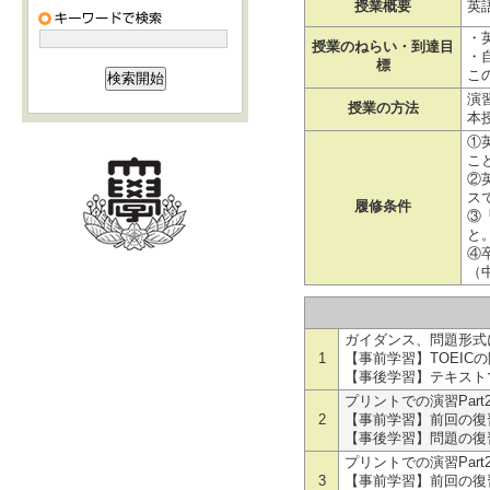
授業概要
英
・
授業のねらい・到達目
・
標
こ
演習
授業の方法
本
①
こ
②
ス
履修条件
③
と
④
（
ガイダンス、問題形式につ
1
【事前学習】TOEIC
【事後学習】テキスト
プリントでの演習Part2と
2
【事前学習】前回の復習、
【事後学習】問題の復習
プリントでの演習Part2と
3
【事前学習】前回の復習、