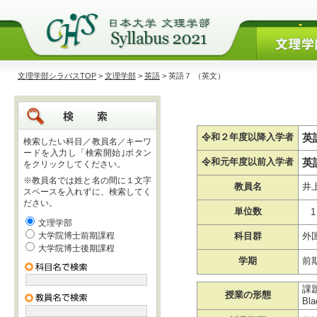
文理学部シラバスTOP
>
文理学部
>
英語
> 英語７ （英文）
英
令和２年度以降入学者
検索したい科目／教員名／キーワ
ードを入力し「検索開始｣ボタン
英
令和元年度以前入学者
をクリックしてください。
※教員名では姓と名の間に１文字
教員名
井
スペースを入れずに、検索してく
ださい。
単位数
1
文理学部
大学院博士前期課程
科目群
外
大学院博士後期課程
学期
前
課
授業の形態
Bl