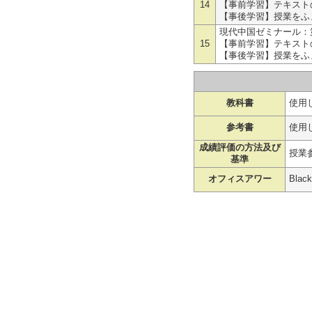
14
【事前学習】テキスト
【事後学習】授業をふ
現代中国ゼミナール：
15
【事前学習】テキスト
【事後学習】授業をふ
教科書
使用
参考書
使用
成績評価の方法及び
授業
基準
オフィスアワー
Bla