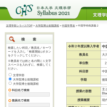
文理学部シラバスTOP
>
大学院博士前期課程
>
中国学専攻
> 中国学特殊講義２
中
令和２年度以降入学者
検索したい科目／教員名／キーワ
ードを入力し「検索開始｣ボタン
教員名
大
をクリックしてください。
※教員名では姓と名の間に１文字
単位数
2
スペースを入れずに、検索してく
ださい。
科目群
中
文理学部
大学院博士前期課程
学期
後
大学院博士後期課程
主
授業の形態
Bl
授業概要
現