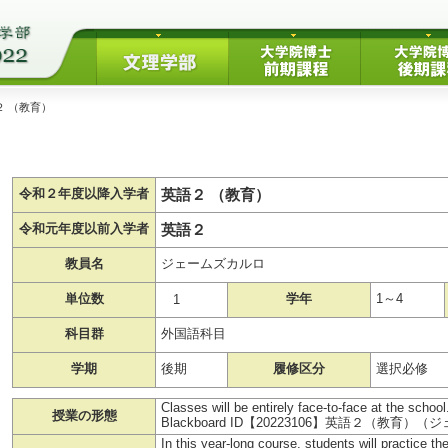
２ （教育）
英語２ （教育）
令和２年度以降入学者
英語２
令和元年度以前入学者
教員名
ジェームズカルロ
単位数
学年
1～4
1
科目群
外国語科目
学期
後期
履修区分
選択必修
Classes will be entirely face-to-face at the school
授業の形態
Blackboard ID【20223106】英語２（教
In this year-long course, students will practice th