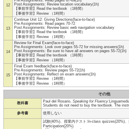
Pre Assignments: Read pages 67-69(1h)
Post Assignments: Review location vocabulary(1h)
12
【事前学習】Read the textbook （1時間）
【事後学習】Review （1時間）
Continue Unit 12: Giving Directions(face-to-face)
Pre Assignments: Read pages 70-72
Post Assignments: Review basic web navigation vocabulary
13
【事前学習】Read the textbook （1時間）
【事後学習】Review （1時間）
Review for Final Exam(face-to-face)
Pre Assignments: Look over pages 55-72 for missing answers(1h)
Post Assignments: Be sure to have all answers on pages 55-72(1h)
14
【事前学習】Read the textbook （1時間）
【事後学習】Review （1時間）
Final Exam feedback(face-to-face)
Pre Assignments: Review pages 55-72(1h)
Post Assignments: Reflect on exam answers(1h)
15
【事前学習】Review （1時間）
【事後学習】Review （1時間）
その他
Paul del Rosario,
Speaking for Fluency
:Linguamedi
教科書
Students do not need to buy the textbook. The instru
参考書
使用しない
試験(40%)、授業内テスト:In-class quizzes(20%)、授業
Participation(20%)