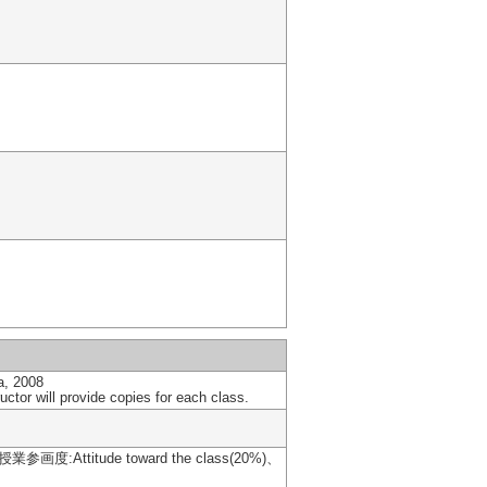
a, 2008
ctor will provide copies for each class.
参画度:Attitude toward the class(20%)、