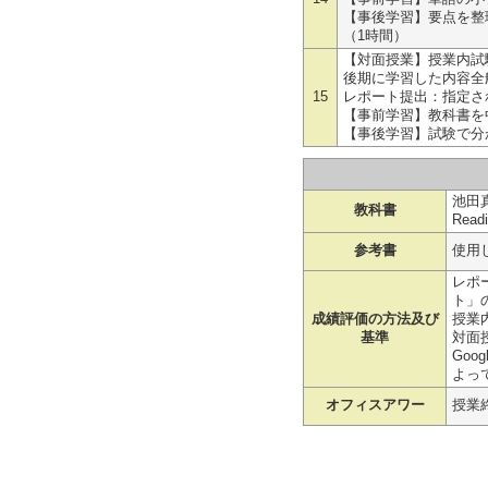
【事後学習】要点を整理
（1時間）
【対面授業】授業内試験と解
後期に学習した内容全般
15
レポート提出：指定さ
【事前学習】教科書を
【事後学習】試験で分
池田真生
教科書
Rea
参考書
使用
レポ
ト」
成績評価の方法及び
授業
基準
対面
Goo
よっ
オフィスアワー
授業