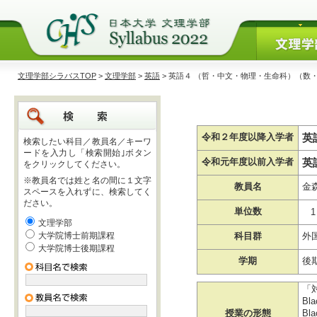
文理学部シラバスTOP
>
文理学部
>
英語
> 英語４ （哲・中文・物理・生命科）（数
英
令和２年度以降入学者
検索したい科目／教員名／キーワ
ードを入力し「検索開始｣ボタン
英
令和元年度以前入学者
をクリックしてください。
※教員名では姓と名の間に１文字
教員名
金
スペースを入れずに、検索してく
ださい。
単位数
1
文理学部
大学院博士前期課程
科目群
外
大学院博士後期課程
学期
後
「
Bl
授業の形態
Bl