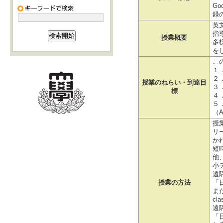
G
録
英
指
授業概要
多様
を
こ
１
２
授業のねらい・到達目
３
標
４
５
（A-
授
リ
か
短
他
小
遠
授業の方法
「
ま
c
遠
「