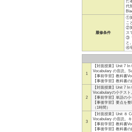
た
代
B
①
こ
②
履修条件
ス
③
と
④
【対面授業】Unit 7 In the 
Vocabulary の音読。
1
【事前学習】教科書Voc
【事後学習】教科書の練
【対面授業】Unit 7 In the 
Vocabularyの小テスト
2
【事前学習】単語の小
【事後学習】要点を整理
（1時間）
【対面授業】Unit ８ Cor
Vocabulary の音
3
【事前学習】教科書Voc
【事後学習】教科書の練