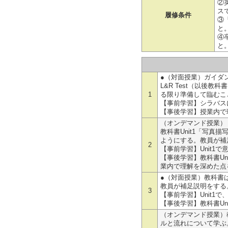
②
ス
履修条件
③
と
④
と
●（対面授業）ガイダンス（
L&R Test（以後
1
る限り準備して臨むこ
【事前学習】シラバス
【事後学習】授業内で
（オンデマンド授業）
教科書Unit1「写
ようにする。教員が補足説明
2
【事前学習】Unit1
【事後学習】教科書U
業内で理解を深めた点
●（対面授業）教科書は
教員が補足説明をする。A-3
3
【事前学習】Unit1
【事後学習】教科書Un
（オンデマンド授業）教
ルと流れについて学ぶ。教