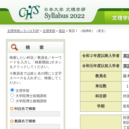
文理学部シラバスTOP
>
文理学部
>
英語
> 英語７ （地球科）（英文）
英
令和２年度以降入学者
検索したい科目／教員名／キーワ
ードを入力し「検索開始｣ボタン
英
令和元年度以前入学者
をクリックしてください。
※教員名では姓と名の間に１文字
教員名
藤
スペースを入れずに、検索してく
ださい。
単位数
1
文理学部
大学院博士前期課程
科目群
外
大学院博士後期課程
学期
前
対
初回
て提