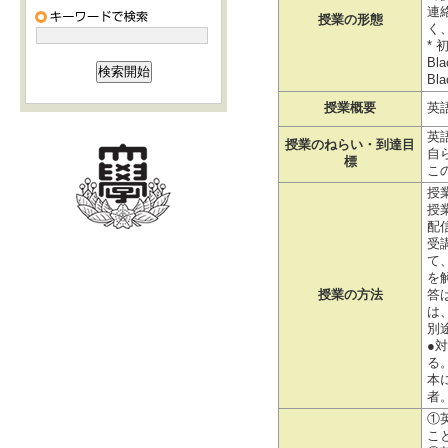
連
授業の形態
く
*
Bl
Bl
授業概要
英
英
授業のねらい・到達目
自
標
こ
授
授
配
受
て
を
授業の方法
答
は
別
●
る
本
者
①
こ