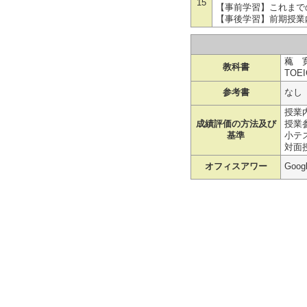
15
【事前学習】これまで
【事後学習】前期授業
蘒 寛
教科書
TOE
参考書
なし
授業内
成績評価の方法及び
授業
基準
小テ
対面
オフィスアワー
Goo