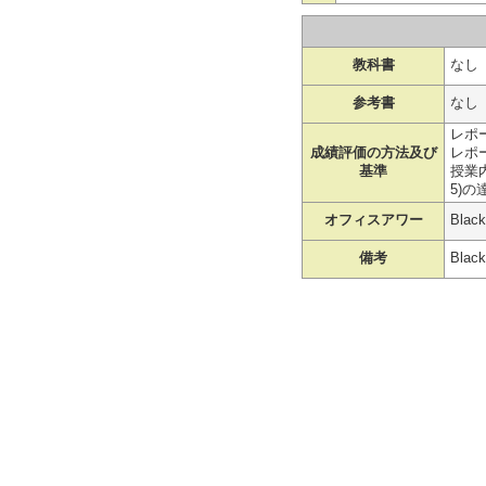
教科書
なし
参考書
なし
レポ
成績評価の方法及び
レポ
基準
授業内
5)の
オフィスアワー
Bl
備考
Bla