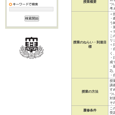
授業概要
つ
考
＜
・
う
・
＜
こ
リシ
授業のねらい・到達目
＜
標
・
く
・
成で
・
2)
・
授
講
す
授業の方法
つ
対
そ
こ
履修条件
受