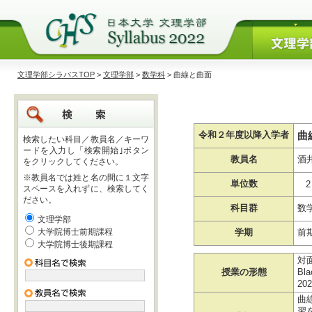
文理学部シラバスTOP
>
文理学部
>
数学科
> 曲線と曲面
曲
令和２年度以降入学者
検索したい科目／教員名／キーワ
ードを入力し「検索開始｣ボタン
教員名
酒
をクリックしてください。
※教員名では姓と名の間に１文字
単位数
2
スペースを入れずに、検索してく
ださい。
科目群
数
文理学部
大学院博士前期課程
学期
前
大学院博士後期課程
対
授業の形態
Bl
2
曲
習