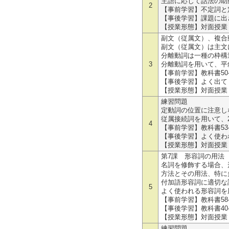
主語に応じて話法の助
2
【事前学習】不定詞と
【事後学習】課題に出
【授業形態】対面授業
副文（従属文）、複合動詞に
副文（従属文）は主文
分離動詞は一種の枠構
3
分離動詞を用いて、平
【事前学習】教科書5
【事後学習】よく出て
【授業形態】対面授業
練習問題
定動詞の位置に注意し
従属接続詞を用いて、2
4
【事前学習】教科書5
【事後学習】よく使わ
【授業形態】対面授業
第7課 形容詞の用
名詞を修飾する場合、
方法とその用法、特に
付加語形容詞に適切な
5
よく使われる形容詞を用
【事前学習】教科書5
【事後学習】教科書4
【授業形態】対面授業
練習問題