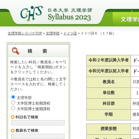
文理学部シラバスTOP
>
文理学部
>
ドイツ語
> ドイツ語６ （１７組）
ド
令和２年度以降入学者
検索したい科目／教員名／キーワ
ードを入力し「検索開始｣ボタン
ド
令和元年度以前入学者
をクリックしてください。
※教員名では姓と名の間に１文字
教員名
川
スペースを入れずに、検索してく
ださい。
単位数
1
文理学部
大学院博士前期課程
科目群
外
大学院博士後期課程
学期
後
授業形態
対