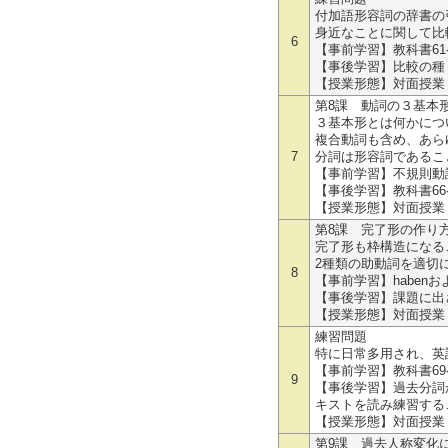
付加語形容詞の辞書の
身近なことに関して比較
6
【事前学習】教科書6
【事後学習】比較の種
【授業形態】対面授業
第8課 動詞の３基本形(A-5
３基本形とは何かにつ
複合動詞も含め、あら
7
分詞は形容詞であるこ
【事前学習】不規則動
【事後学習】教科書6
【授業形態】対面授業
第8課 完了形の作り方とそ
完了形も枠構造になる
2種類の助動詞を適切
8
【事前学習】haben
【事後学習】課題に出
【授業形態】対面授業
練習問題
特に日常多用され、英
【事前学習】教科書6
9
【事後学習】過去分詞
キストを読み練習する
【授業形態】対面授業
第9課 過去人称変化について