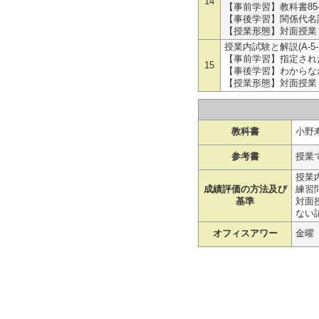
14
【事前学習】教科書8
【事後学習】関係代名
【授業形態】対面授業
授業内試験と解説(A-5-1,
【事前学習】指定され
15
【事後学習】わからな
【授業形態】対面授業
教科書
小野
参考書
授業
授業
成績評価の方法及び
練習
基準
対面
ない
オフィスアワー
金曜 1