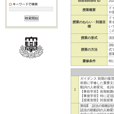
Blackboard ID
202
ド
授業概要
や
ド
授業のねらい・到達目
章
標
いて
こ
授業の形式
演
2
授業の方法
式
授
履修条件
特
ガイダンス 前期の復習、前
前期に学修した重要文
動詞の人称変化、名詞
1
【事前学習】前期範囲
【事後学習】特に定冠
【授業形態】対面授業
第6課 話法の助動詞(A-5-
話法の助動詞の人称変