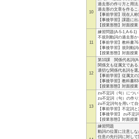
過去形の作り方と用法
過去形の文章を作るこ
10
【事前学習】現在人称
【事後学習】課題に出
【授業形態】対面授業
練習問題(A-5-1,A-6-1)
不規則動詞の過去形か
11
【事前学習】教科書76
【事後学習】規則動詞
【授業形態】対面授業
第10課 関係代名詞(A-5-
関係文も従属文である
適切な関係代名詞を選
12
【事前学習】従属文の
【事後学習】教科書8
【授業形態】対面授業
zu不定詞（句）につい
zu不定詞（句）の作
zu不定詞句を用いて自
13
【事前学習】不定詞と
【事後学習】 zu不定
【授業形態】対面授業
練習問題
動詞の位置に注意しな
任意の先行詞に対して関