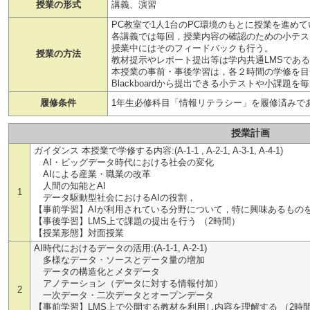
授業の形式
講義、演習
PC教室で1人1台のPC環境のもとに授業を進め
各講義では毎回，授業内容の確認のための小テス
授業中にはそのフィードバックも行う。
授業の方法
教材提示やレポート提出等は学内共通LMSであるBla
本授業の事前・事後学習は，各２時間の学修を目
Blackboardから提出できる小テストや小課
履修条件
1年生必修科目「情報リテラシー」を履修済みで
授業計画
ガイダンス 本授業で学修する内容:(A-1-1 , A-2-1, A-3-1, A-4-1)
AI・ビッグデータ時代における社会の変化
AIによる産業・職業の改革
人間の知能とAI
1
データ駆動型社会におけるAIの役割，
【事前学習】AIが利用されている分野について，特に興味あるものを
【事後学習】LMS上で課題の提出を行う （2時間）
【授業形態】対面授業
AI時代におけるデータの活用:(A-1-1, A-2-1)
多様なデータ・ソースとデータ量の増加
データの構造化とメタデータ
アノテーション（データに対する情報付加）
2
一次データ・二次データとオープンデータ
【事前学習】LMS上で公開する教材を利用し内容を理解する （2時