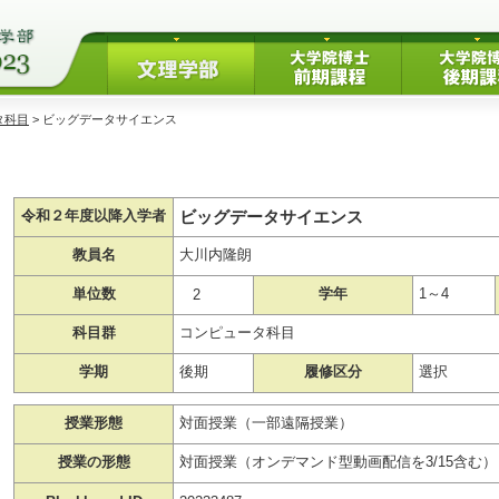
タ科目
> ビッグデータサイエンス
ビッグデータサイエンス
令和２年度以降入学者
教員名
大川内隆朗
単位数
学年
1～4
2
科目群
コンピュータ科目
学期
後期
履修区分
選択
授業形態
対面授業（一部遠隔授業）
授業の形態
対面授業（オンデマンド型動画配信を3/15含む）