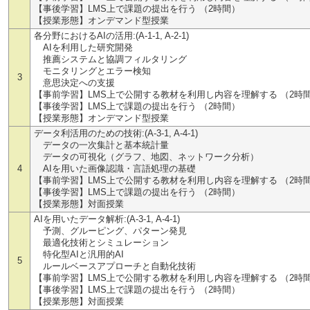
【事後学習】LMS上で課題の提出を行う （2時間）
【授業形態】オンデマンド型授業
各分野におけるAIの活用:(A-1-1, A-2-1)
AIを利用した研究開発
推薦システムと協調フィルタリング
モニタリングとエラー検知
3
意思決定への支援
【事前学習】LMS上で公開する教材を利用し内容を理解する （2時
【事後学習】LMS上で課題の提出を行う （2時間）
【授業形態】オンデマンド型授業
データ利活用のための技術:(A-3-1, A-4-1)
データの一次集計と基本統計量
データの可視化（グラフ、地図、ネットワーク分析）
4
AIを用いた画像認識・言語処理の基礎
【事前学習】LMS上で公開する教材を利用し内容を理解する （2時
【事後学習】LMS上で課題の提出を行う （2時間）
【授業形態】対面授業
AIを用いたデータ解析:(A-3-1, A-4-1)
予測、グルーピング、パターン発見
最適化技術とシミュレーション
特化型AIと汎用的AI
5
ルールベースアプローチと自動化技術
【事前学習】LMS上で公開する教材を利用し内容を理解する （2時
【事後学習】LMS上で課題の提出を行う （2時間）
【授業形態】対面授業