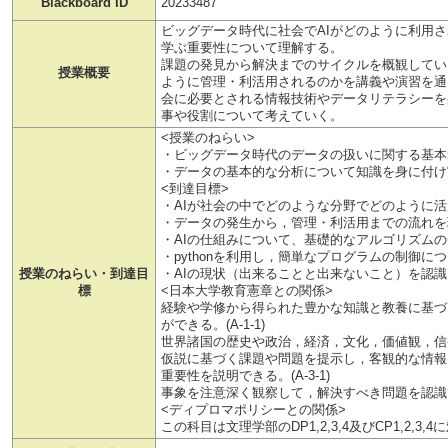
Blackboard ID
20233487
ビッグデータ時代に社会でAIがどのように利用
学ぶ重要性について理解する。
課題の発見から解決までのサイクルを概観してい
授業概要
ように管理・利活用されるのかを講義や演習を通
会に必要とされる情報技術やデータリテラシーを
事や役割について考えていく。
<授業のねらい>
・ビッグデータ時代のデータの扱いに関する基本
・データの基本的な分析について知識を身に付け
<到達目標>
・AIが社会の中でどのような分野でどのように
・データの発生から，管理・利活用までの流れを
・AIの仕組みについて、基礎的なアルゴリズム
・pythonを利用し，簡単なプログラムの制御に
授業のねらい・到達目
・AIの現状（出来ることと出来ないこと）を認
標
<日本大学教育憲章との関係>
経験や学修から得られた豊かな知識と教養に基づ
ができる。(A-1-1)
世界諸国の歴史や政治，経済，文化，価値観，信条な
仮説に基づく課題や問題を提示し，客観的な情報
重要性を説明できる。(A-3-1)
事象を注意深く観察して，解決すべき問題を認識できる
<ディプロマポリシーとの関係>
この科目は文理学部のDP1,2,3,4及びCP1,2,3,