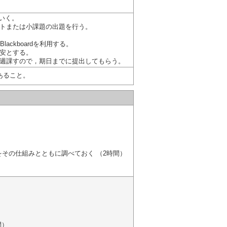
ていく。
トまたは小課題の出題を行う。
ckboardを利用する。
安とする。
題を毎週課すので，期日までに提出してもらう。
あること。
その仕組みとともに調べておく （2時間）
間）