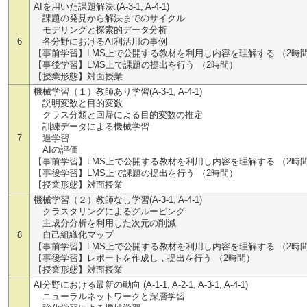
AIを用いた課題解決:(A-3-1, A-4-1)
課題の発見から解決までのサイクル
モデリングと探索的データ分析
6
各分野におけるAI利活用の事例
【事前学習】LMS上で公開する教材を利用し内容を理解する （2時
【事後学習】LMS上で課題の提出を行う （2時間）
【授業形態】対面授業
機械学習（１）教師あり学習(A-3-1, A-4-1)
説明変数と目的変数
クラス分類と回帰による目的変数の推定
訓練データによる機械学習
7
過学習
AIの評価
【事前学習】LMS上で公開する教材を利用し内容を理解する （2時
【事後学習】LMS上で課題の提出を行う （2時間）
【授業形態】対面授業
機械学習（２）教師なし学習(A-3-1, A-4-1)
クラスタリングによるグルーピング
主成分分析を利用した次元の削減
8
自己組織化マップ
【事前学習】LMS上で公開する教材を利用し内容を理解する （2時
【事後学習】レポートを作成し，提出を行う （2時間）
【授業形態】対面授業
AI分野における最新の動向 (A-1-1, A-2-1, A-3-1, A-4-1)
ニューラルネットワークと深層学習