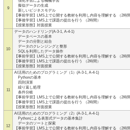
強化学習による機械学習
擬似データの生成
9
新しいビジネスモデル
【事前学習】LMS上で公開する教材を利用し内容を理解する （2時
【事後学習】LMS上で課題の提出を行う （2時間）
【授業形態】対面授業
データのハンドリング(A-3-1, A-4-1)
データベースの基本
データの分割と結合
データのクレンジングと整形
10
SQLを利用したデータ操作
【事前学習】LMS上で公開する教材を利用し内容を理解する （2時
【事後学習】LMS上で課題の提出を行う （2時間）
【授業形態】対面授業
AI活用のためのプログラミング（1）(A-3-1, A-4-1)
Pythonの基本
四則演算
繰り返し処理
11
条件分岐
【事前学習】LMS上で公開する教材を利用し内容を理解する （2時
【事後学習】LMS上で課題の提出を行う （2時間）
【授業形態】対面授業
AI活用のためのプログラミング（2）(A-3-1, A-4-1)
Pythonによる表形式データの基本集計
データのソートと探索
12
【事前学習】LMS上で公開する教材を利用し内容を理解する （2時