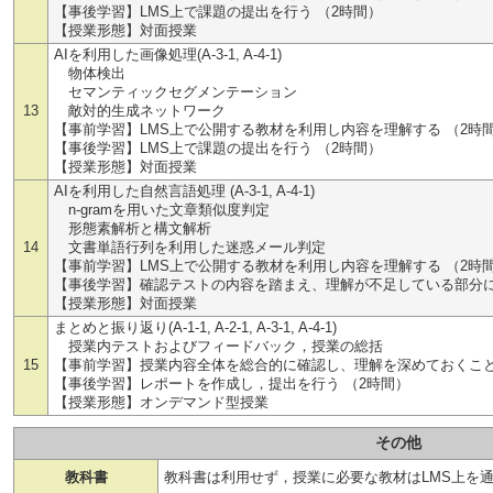
【事後学習】LMS上で課題の提出を行う （2時間）
【授業形態】対面授業
AIを利用した画像処理(A-3-1, A-4-1)
物体検出
セマンティックセグメンテーション
13
敵対的生成ネットワーク
【事前学習】LMS上で公開する教材を利用し内容を理解する （2時
【事後学習】LMS上で課題の提出を行う （2時間）
【授業形態】対面授業
AIを利用した自然言語処理 (A-3-1, A-4-1)
n-gramを用いた文章類似度判定
形態素解析と構文解析
14
文書単語行列を利用した迷惑メール判定
【事前学習】LMS上で公開する教材を利用し内容を理解する （2時
【事後学習】確認テストの内容を踏まえ、理解が不足している部分に
【授業形態】対面授業
まとめと振り返り(A-1-1, A-2-1, A-3-1, A-4-1)
授業内テストおよびフィードバック，授業の総括
15
【事前学習】授業内容全体を総合的に確認し、理解を深めておくこと
【事後学習】レポートを作成し，提出を行う （2時間）
【授業形態】オンデマンド型授業
その他
教科書
教科書は利用せず，授業に必要な教材はLMS上を