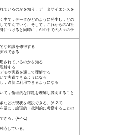
されているのかを知り，データサイエンスを
く中で，データがどのように発生し，どの
して学んでいく。そして，これからのAI社
身につけると同時に，AIの中での人々の仕
的な知識を修得する
実践できる
活用されているのかを知る
理解する
のデモや実践を通して理解する
ついて実践できるようになる
識し，適切に利用できるようになる
いて，倫理的な課題を理解し説明すること
どの現状を概説できる。(A-2-1)
を基に，論理的・批判的に考察することの
。(A-4-1)
4に対応している。