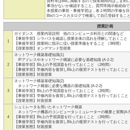
資料等はBbに掲載するので授業期間内はこまめ
事項がないか確認すること。質問等掲示板経由で
本授業の事前・事後学習は，各２時間の学修を目
Bbのコースカタログで検索して自己登録するこ
授業計画
ガイダンス 授業内容説明 他のコンピュータ科目との関連など
【事前学習】シラバスを確認し授業全体の流れを理解しておくこと 
1
【事後学習】授業時に指示に従い授業準備をすること （3時間）
【授業形態】オンデマンド型授業
ネットワーク構築基礎知識(1)
IPアドレスやネットワーク構築に必要な基礎知識 (A-2-2)
2
【事前学習】Bb上の予習課題を行っておくこと （2時間）
【事後学習】学修内容を復習しBb上の復習テストを行っておくこと 
【授業形態】対面授業
ネットワーク構築基礎知識(2)
ネットワーク構築に必要な機器の基礎知識 (A-2-2)
3
【事前学習】Bb上の予習課題を行っておくこと （2時間）
【事後学習】学修内容を復習しBb上の復習テストを行っておくこと 
【授業形態】対面授業
シュミレータを用いたネットワーク構築
ネットワーク機器のコンピュータシミュレーターの概要と実際(A-5-
4
【事前学習】Bb上の予習課題を行っておくこと （2時間）
【事後学習】学修内容を復習しBb上の復習テストを行っておくこと 
【授業形態】対面授業