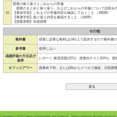
授業の振り返りとこれからの学修
授業のまとめと振り返り、およびこれからの学修について説明を行う(A-2-2)(A-
15
【事前学習】これまでの学修内容を確認しておくこと （3時間）
【事後学習】振り返り内容を確認すること （1時間）
【授業形態】対面授業
その他
教科書
授業に必要な教材はLMS上で提供するので教科書
参考書
使用しない
成績評価の方法及び
レポート:復習課題(25%)、授業内テスト(50%)、
基準
オフィスアワー
授業終了時，またはBbからメールで連絡，日程調
Copyright © 2023 College of Humanities and Sciences , Nihon University All rights reserved.