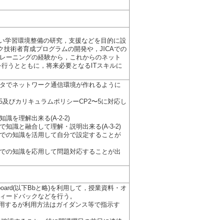
しい学習環境整備の研究，支援などを目的に設
ク技術者育成プログラムの開発や，JICAでの
レーニングの経験から，これからのネット
行うとともに，将来必要となるITスキルに
タでネットワーク通信環境が作れるように
5及びカリキュラムポリシーCP2〜5に対応し
を理解出来る(A-2-2)
識と融合して理解・説明出来る(A-3-2)
での知識を活用して自分で設定することが
での知識を応用して問題対応することが出
oard(以下Bbと略)を利用して，授業資料・オ
ィードバックなどを行う。
材も使用するが利用方法はガイダンス等で指示す