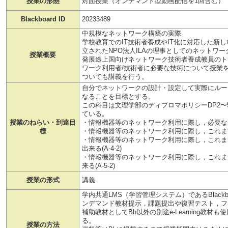
授業の形態
対面授業（オンデマンド型動画配信を1回含む）
Blackboard ID
20233489
中規模なネットワーク構築の実際
学校教育でのIT技術者養成やIT化に対応した新
立されたNPO法人ILAの理事としてのネットワー
授業概要
発展途上国向けネットワーク技術者養成教員のト
ワーク利用者/技術者に必要な技術について授業を
ついても講義を行う。
自分でネットワークの設計・設定して実際にルー
なることを目標とする。
この科目は文理学部のディプロマポリシーDP2〜
ている。
授業のねらい・到達目
・情報機器等のネットワーク利用に際し，必要な知識
標
・情報機器等のネットワーク利用に際し，これまで知
・情報機器等のネットワーク利用に際し，これま
出来る(A-4-2)
・情報機器等のネットワーク利用に際し，これま
来る(A-5-2)
授業の形式
講義
学内共通LMS（学習管理システム）であるBlackb
ンデマンド教材提示，課題提出や復習テスト，フ
補助教材としてBb以外の別途e-Learning教
る。
授業の方法