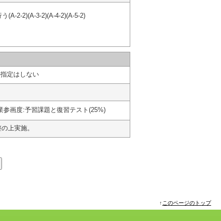
3-2)(A-4-2)(A-5-2)
の指定はしない
授業参画度:予習課題と復習テスト(25%)
整の上実施。
↑
このページのトップ