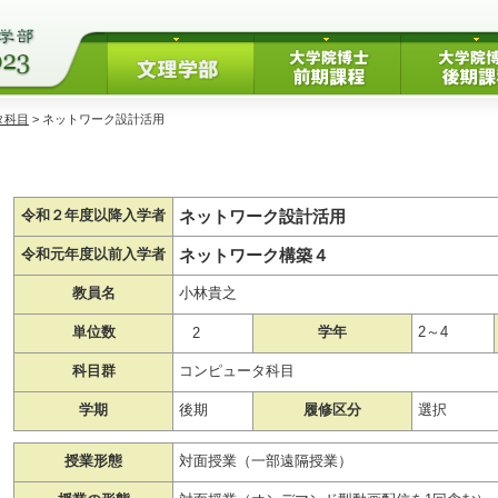
タ科目
> ネットワーク設計活用
ネットワーク設計活用
令和２年度以降入学者
ネットワーク構築４
令和元年度以前入学者
教員名
小林貴之
単位数
学年
2～4
2
科目群
コンピュータ科目
学期
後期
履修区分
選択
授業形態
対面授業（一部遠隔授業）