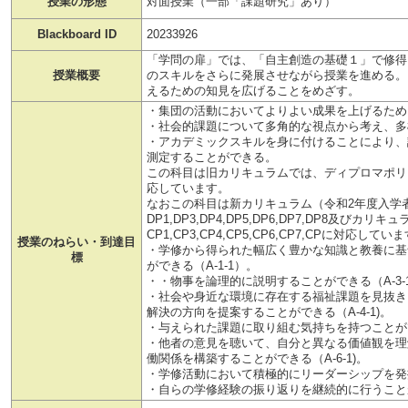
授業の形態
対面授業（一部「課題研究」あり）
Blackboard ID
20233926
「学問の扉」では、「自主創造の基礎１」で修得
授業概要
のスキルをさらに発展させながら授業を進める。
えるための知見を広げることをめざす。
・集団の活動においてよりよい成果を上げるため
・社会的課題について多角的な視点から考え、多
・アカデミックスキルを身に付けることにより、
測定することができる。
この科目は旧カリキュラムでは、ディプロマポリシ
応しています。
なおこの科目は新カリキュラム（令和2年度入学
DP1,DP3,DP4,DP5,DP6,DP7,DP8及びカリ
CP1,CP3,CP4,CP5,CP6,CP7,CPに対応してい
授業のねらい・到達目
・学修から得られた幅広く豊かな知識と教養に基
標
ができる（A-1-1）。
・・物事を論理的に説明することができる（A-3-
・社会や身近な環境に存在する福祉課題を見抜き
解決の方向を提案することができる（A-4-1)。
・与えられた課題に取り組む気持ちを持つことができ
・他者の意見を聴いて、自分と異なる価値観を理
働関係を構築することができる（A-6-1)。
・学修活動において積極的にリーダーシップを発揮
・自らの学修経験の振り返りを継続的に行うことがで