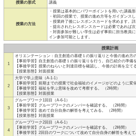
授業の形式
講義
・授業は基本的にパワーポイントを用いた講義形
・初回の授業で、授業の進め方等をガイダンスし
・授業終了後にレスポンスカードを求めます。詳
授業の方法
・提出されたレスポンスカードは必要であれば次
・対面参加が難しい学生は必ず事前に担当教員に
イン参加可能とします。
授業計画
オリエンテーション：自主創造の基礎１の振り返りと今後の進め方の確
【事前学習】自主創造の基礎１の振り返りを行う。自己紹介の準備を
1
【事後学習】授業のねらいと到達目標を確認し、今後の計画を立てる
【授業形態】対面授業
大学で学ぶ意味（A-1-1）
【事前学習】前期までの授業で社会福祉のイメージがどのように変化
2
【事後学習】福祉を学ぶ意味を改めて考察する。 （2時間）
【授業形態】対面授業
グループワーク1回目（A-6-1）
【事前学習】グループワークのメンバーを確認する。 （2時間）
3
【事後学習】改めて自分自身の解答を考えてみる。 （2時間）
【授業形態】対面授業
グループワーク2回目（A-6-1）
【事前学習】グループワークのメンバーを確認する。 （2時間）
4
【事後学習】2回目のワークについて改めて自分自身の解答を考えて