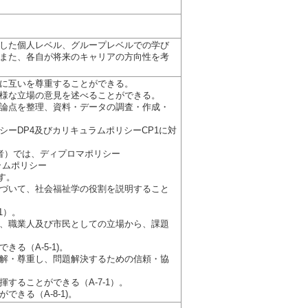
した個人レベル、グループレベルでの学び
また、各自が将来のキャリアの方向性を考
に互いを尊重することができる。
様な立場の意見を述べることができる。
論点を整理、資料・データの調査・作成・
ーDP4及びカリキュラムポリシーCP1に対
者）では、ディプロマポリシー
キュラムポリシー
ます。
づいて、社会福祉学の役割を説明すること
1）。
、職業人及び市民としての立場から、課題
る（A-5-1)。
解・尊重し、問題解決するための信頼・協
することができる（A-7-1）。
きる（A-8-1)。