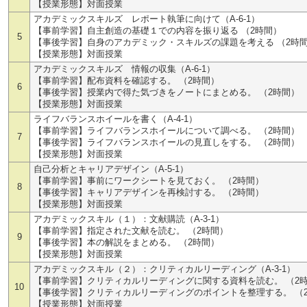
【授業形態】対面授業
アカデミックスキルズ レポート執筆に向けて（A-6-1）
【事前学習】自主創造の基礎１での内容を振り返る （2時間）
5
【事後学習】自身のアカデミック・スキルズの課題を考える （2時
【授業形態】対面授業
アカデミックスキルズ 情報の収集（A-6-1）
【事前学習】配布資料を確認する。 （2時間）
6
【事後学習】授業内で得た気づきをノートにまとめる。 （2時間）
【授業形態】対面授業
ライフバランスホイールを書く（A-4-1）
【事前学習】ライフバランスホイールについて調べる。 （2時間）
7
【事後学習】ライフバランスホイールの見直しをする。 （2時間）
【授業形態】対面授業
自己分析とキャリアデザイン（A-5-1）
【事前学習】事前にワークシートを見ておく。 （2時間）
8
【事後学習】キャリアデザインを再検討する。 （2時間）
【授業形態】対面授業
アカデミックスキル（１）：文献購読（A-3-1）
【事前学習】指定された文献を読む。 （2時間）
9
【事後学習】本の解説をまとめる。 （2時間）
【授業形態】対面授業
アカデミックスキル（２）：クリティカルリーディング（A-3-1）
【事前学習】クリティカルリーディングに関する資料を読む。 （2
10
【事後学習】クリティカルリーディングのポイントを整理する。 （
【授業形態】対面授業