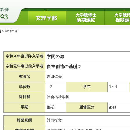
科
> 学問の扉
学問の扉
令和４年度以降入学者
自主創造の基礎２
令和元年度以前入学者
教員名
吉田仁美
単位数
学年
1～4
2
科目群
社会福祉学科
学期
後期
履修区分
必修
授業形態
対面授業