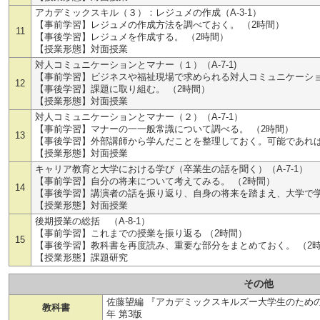
アカデミックスキル（３）：レジュメの作成（A-3-1）
【事前学習】レジュメの作成方法を調べておく。 （2時間）
11
【事後学習】レジュメを作成する。 （2時間）
【授業形態】対面授業
対人コミュニケーションとマナー（１）（A-7-1)
【事前学習】ビジネスや福祉現場で求められる対人コミュニケーショ
12
【事後学習】課題に取り組む。 （2時間）
【授業形態】対面授業
対人コミュニケーションとマナー（２）（A-7-1）
【事前学習】マナーの一一般常識について調べる。 （2時間）
13
【事後学習】外部講師から学んだことを整理しておく。可能であれば
【授業形態】対面授業
キャリア教育と大学における学び（卒業生の話を聞く）（A-7-1）
【事前学習】自分の将来について考えてみる。 （2時間）
14
【事後学習】講演者の話を振り返り、自身の将来を踏まえ、大学で学
【授業形態】対面授業
後期授業の総括 （A-8-1）
【事前学習】これまでの授業を振り返る （2時間）
15
【事後学習】教科書を再度読み、重要な部分をまとめておく。 （2
【授業形態】課題研究
その他
佐藤望編 『アカデミックスキルズー大学生のための知
教科書
年 第3版