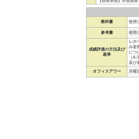
【授業形態】対面授業
教科書
使用
参考書
使用
レポ
み姿勢
成績評価の方法及び
につ
基準
（A-
及び
オフィスアワー
月曜