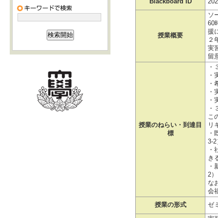
Blackboard ID
202
ソ
6
援
授業概要
２
実
留
・
・
・
・
・
・
こ
授業のねらい・到達目
リ
標
・
3-
・
きる
・
2）
な
会
授業の形式
ゼ