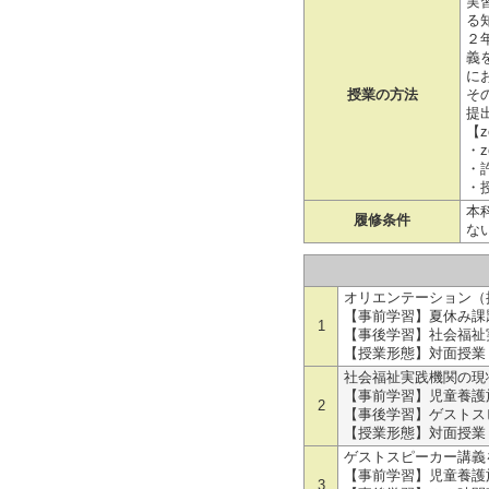
実
る
２
義
に
授業の方法
そ
提
【
・
・
・
本
履修条件
な
オリエンテーション（
【事前学習】夏休み課
1
【事後学習】社会福祉
【授業形態】対面授業
社会福祉実践機関の現状
【事前学習】児童養護
2
【事後学習】ゲストス
【授業形態】対面授業
ゲストスピーカー講義を
【事前学習】児童養護
3