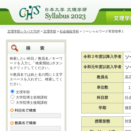
文理学部シラバスTOP
>
文理学部
>
社会福祉学科
> ソーシャルワーク実習指導１
ソ
令和２年度以降入学者
検索したい科目／教員名／キーワ
ードを入力し「検索開始｣ボタン
ソ
令和元年度以前入学者
をクリックしてください。
※教員名では姓と名の間に１文字
教員名
高
スペースを入れずに、検索してく
ださい。
単位数
1
文理学部
大学院博士前期課程
科目群
社
大学院博士後期課程
学期
後
授業形態
対