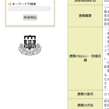
Blackboard ID
202
ソ
義
授業概要
実
実
留
・
・
・
・
こ
ュ
・
授業のねらい・到達目
し
標
・
提
・
る。
な
士
す
授業の形式
ゼ
実
授業の方法
実