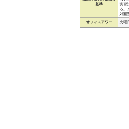
基準
実習
る。ま
対面
オフィスアワー
火曜