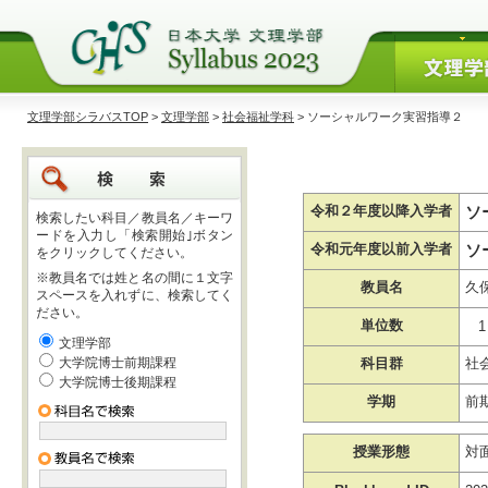
文理学部シラバスTOP
>
文理学部
>
社会福祉学科
> ソーシャルワーク実習指導２
ソ
令和２年度以降入学者
検索したい科目／教員名／キーワ
ードを入力し「検索開始｣ボタン
ソ
令和元年度以前入学者
をクリックしてください。
※教員名では姓と名の間に１文字
教員名
久
スペースを入れずに、検索してく
ださい。
単位数
1
文理学部
大学院博士前期課程
科目群
社
大学院博士後期課程
学期
前
授業形態
対