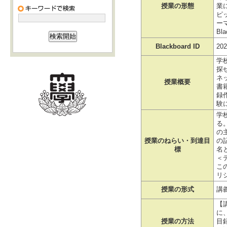
授業の形態
業
ピ
ー
Bl
Blackboard ID
202
学
探
ネ
授業概要
書
録
験
学
る
の
授業のねらい・到達目
の
標
名
＜
こ
リ
授業の形式
講
【
に
授業の方法
目