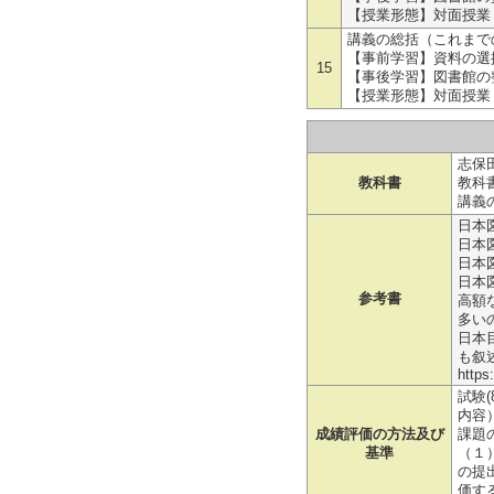
【授業形態】対面授業
講義の総括（これまで
【事前学習】資料の選
15
【事後学習】図書館の
【授業形態】対面授業
志保
教科書
教科
講義
日本
日本
日本
日本
参考書
高額
多い
日本
も叙
https
試験
内容）
成績評価の方法及び
課題
基準
（１
の提
価す