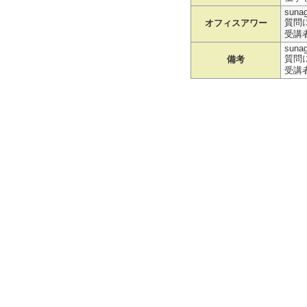
suna
質問
オフィスアワー
受講
suna
質問
備考
受講