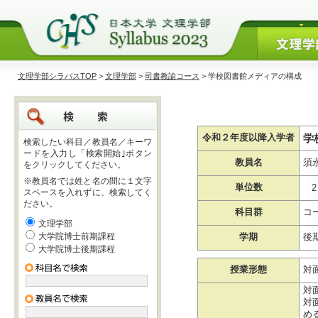
文理学部シラバスTOP
>
文理学部
>
司書教諭コース
> 学校図書館メディアの構成
学
令和２年度以降入学者
検索したい科目／教員名／キーワ
ードを入力し「検索開始｣ボタン
教員名
須
をクリックしてください。
※教員名では姓と名の間に１文字
単位数
2
スペースを入れずに、検索してく
ださい。
科目群
コ
文理学部
大学院博士前期課程
学期
後
大学院博士後期課程
授業形態
対
対
対
め