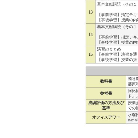
基本文献購読（その１
各自演習に
13
【事前学習】指定テキ
【事後学習】授業の内
基本文献購読（その１
各自演習に
14
【事前学習】指定テキ
【事後学習】授業の内
演習のまとめ
15
【事前学習】演習を通
【事後学習】授業の振
苅谷
教科書
藤原
阿比
参考書
ド』』
成績評価の方法及び
授業
基準
での協
水曜日
オフィスアワー
e-m