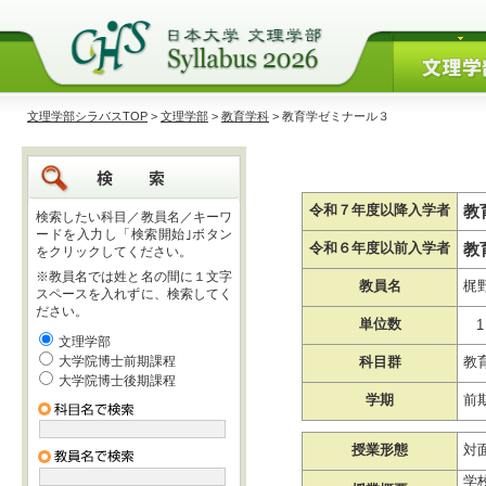
文理学部シラバスTOP
>
文理学部
>
教育学科
> 教育学ゼミナール３
教
令和７年度以降入学者
検索したい科目／教員名／キーワ
ードを入力し「検索開始｣ボタン
教
令和６年度以前入学者
をクリックしてください。
※教員名では姓と名の間に１文字
教員名
梶
スペースを入れずに、検索してく
ださい。
単位数
1
文理学部
大学院博士前期課程
科目群
教
大学院博士後期課程
学期
前
授業形態
対
学