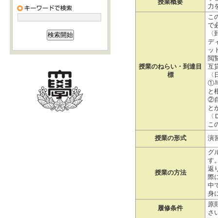
授業概要
力
こ
で
〈
デ
ッ
閲覧
授業のねらい・到達目
互
標
〈
①
と
②
とが
〈
こ
授業の形式
演
グ
す
返
授業の方法
際
中
身
原
履修条件
さ