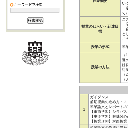
授業概要
い
・
て
こ
・
授業のねらい・到達目
・
標
と
こ
授業の形式
卒
（
進
は
授業の方法
討
（
（
ガイダンス
前期授業の進め方・ス
卒業論文とレポートの
1
【事前学習】シラバス
【事後学習】興味関心
【授業形態】対面授業
卒業論文の作成に当た