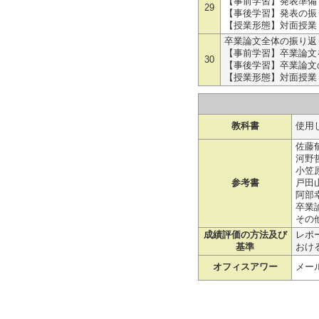
【事前学習】発表準備 
29
【事後学習】発表の振
【授業形態】対面授業
卒業論文全体の振り返
【事前学習】卒業論文
30
【事後学習】卒業論文
【授業形態】対面授業
教科書
使用
佐藤
河野
小笠
参考書
戸田
阿部
卒業
その
成績評価の方法及び
レポ
基準
おけ
オフィスアワー
メー