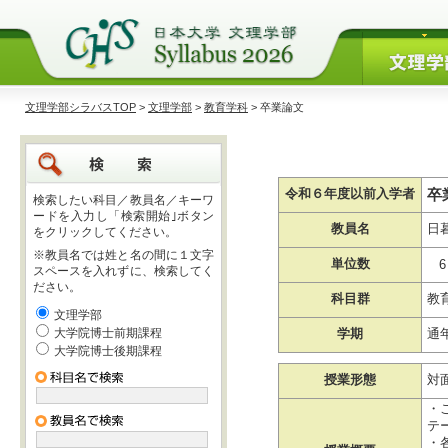
文理学部シラバスTOP
>
文理学部
>
教育学科
> 卒業論文
卒
令和６年度以前入学者
検索したい科目／教員名／キーワ
ードを入力し「検索開始｣ボタン
教員名
日
をクリックしてください。
※教員名では姓と名の間に１文字
単位数
6
スペースを入れずに、検索してく
ださい。
科目群
教
文理学部
大学院博士前期課程
学期
通
大学院博士後期課程
授業形態
対
・
テ
・