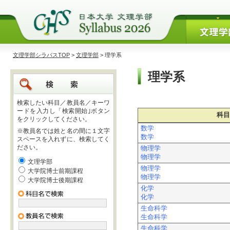
文理学部シラバスTOP
>
文理学部
> 理学系
理学系
検索したい科目／教員名／キーワ
ードを入力し「検索開始｣ボタン
科目
をクリックしてください。
数学
※教員名では姓と名の間に１文字
数学
スペースを入れずに、検索してく
ださい。
物理学
物理学
文理学部
物理学
大学院博士前期課程
物理学
大学院博士後期課程
化学
化学
生命科学
生命科学
生命科学