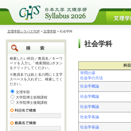
文理学部シラバスTOP
>
文理学部
> 社会学科
社会学科
検索したい科目／教員名／キーワ
ードを入力し「検索開始｣ボタン
科目
をクリックしてください。
学問の扉
※教員名では姓と名の間に１文字
社会学の方法
スペースを入れずに、検索してく
ださい。
社会学概論
文理学部
社会学概論
大学院博士前期課程
大学院博士後期課程
社会学概論
社会学各論
社会学各論